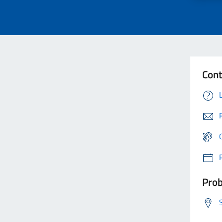
Cont
Prob