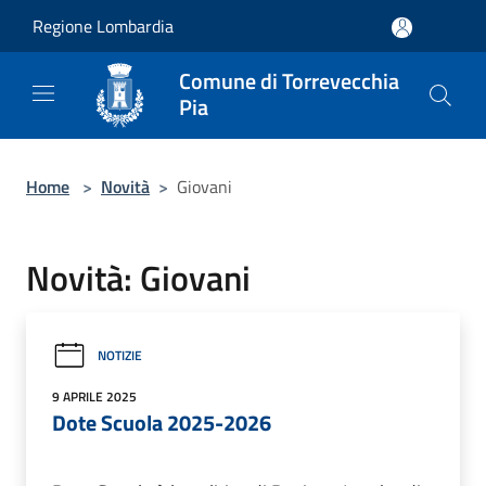
Salta al contenuto principale
Regione Lombardia
Comune di Torrevecchia
Pia
Home
>
Novità
>
Giovani
Novità: Giovani
NOTIZIE
9 APRILE 2025
Dote Scuola 2025-2026