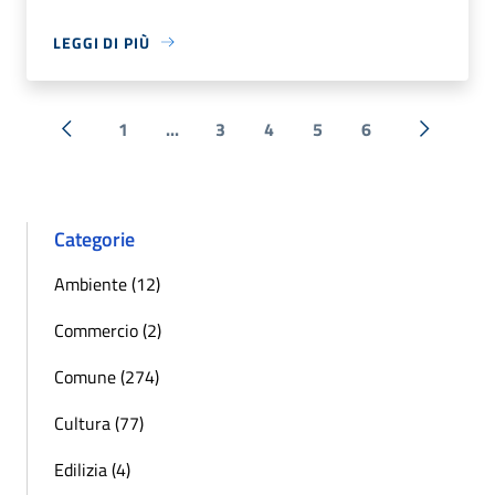
LEGGI DI PIÙ
1
...
3
4
5
6
« Precedente
Successi
Categorie
Ambiente (12)
Commercio (2)
Comune (274)
Cultura (77)
Edilizia (4)