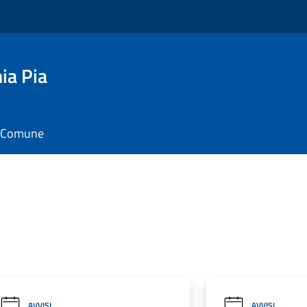
ia Pia
il Comune
AVVISI
AVVISI