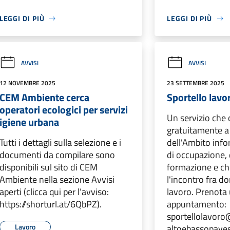
LEGGI DI PIÙ
LEGGI DI PIÙ
AVVISI
AVVISI
12 NOVEMBRE 2025
23 SETTEMBRE 2025
CEM Ambiente cerca
Sportello lavo
operatori ecologici per servizi
Un servizio che 
igiene urbana
gratuitamente a t
Tutti i dettagli sulla selezione e i
dell'Ambito inf
documenti da compilare sono
di occupazione, 
disponibili sul sito di CEM
formazione e ch
Ambiente nella sezione Avvisi
l'incontro fra d
aperti (clicca qui per l’avviso:
lavoro. Prenota
https://shorturl.at/6QbPZ).
appuntamento:
sportellolavor
Lavoro
altoebassopaves