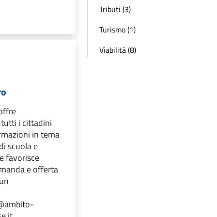
Tributi (3)
Turismo (1)
Viabilità (8)
ro
offre
utti i cittadini
ormazioni in tema
di scuola e
e favorisce
omanda e offerta
 un
o@ambito-
e.it