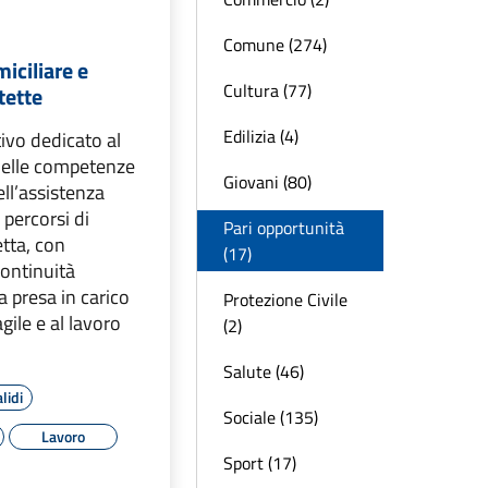
Comune (274)
iciliare e
Cultura (77)
tette
Edilizia (4)
ivo dedicato al
delle competenze
Giovani (80)
ell’assistenza
 percorsi di
Pari opportunità
tta, con
(17)
continuità
la presa in carico
Protezione Civile
gile e al lavoro
(2)
Salute (46)
lidi
Sociale (135)
Lavoro
Sport (17)