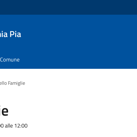
ia Pia
il Comune
ello Famiglie
ie
00 alle 12:00