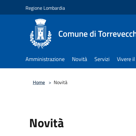
Salta al contenuto principale
Regione Lombardia
Comune di Torrevecch
Amministrazione
Novità
Servizi
Vivere 
Home
>
Novità
Novità