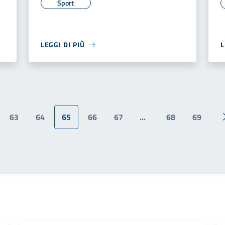
Sport
LEGGI DI PIÙ
L
63
64
65
66
67
...
68
69
ina precedente