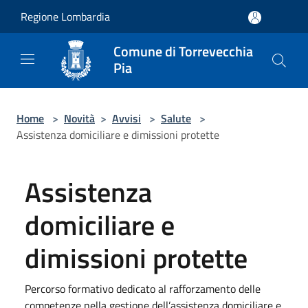
Salta al contenuto principale
Regione Lombardia
Comune di Torrevecchia
Pia
Home
>
Novità
>
Avvisi
>
Salute
>
Assistenza domiciliare e dimissioni protette
Assistenza
domiciliare e
dimissioni protette
Percorso formativo dedicato al rafforzamento delle
competenze nella gestione dell’assistenza domiciliare e